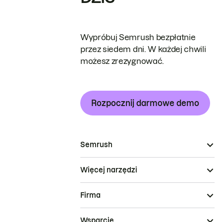
Wypróbuj Semrush bezpłatnie
przez siedem dni. W każdej chwili
możesz zrezygnować.
Rozpocznij darmowe demo
Semrush
Więcej narzędzi
Firma
Wsparcie