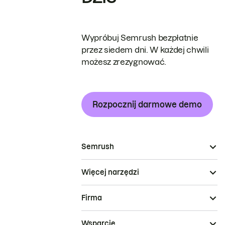
Wypróbuj Semrush bezpłatnie
przez siedem dni. W każdej chwili
możesz zrezygnować.
Rozpocznij darmowe demo
Semrush
Więcej narzędzi
Firma
Wsparcie