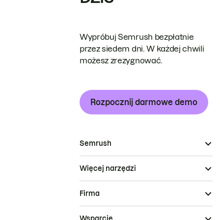
Wypróbuj Semrush bezpłatnie
przez siedem dni. W każdej chwili
możesz zrezygnować.
Rozpocznij darmowe demo
Semrush
Więcej narzędzi
Firma
Wsparcie