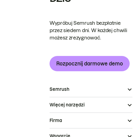
Wypróbuj Semrush bezpłatnie
przez siedem dni. W każdej chwili
możesz zrezygnować.
Rozpocznij darmowe demo
Semrush
Więcej narzędzi
Firma
Wsparcie