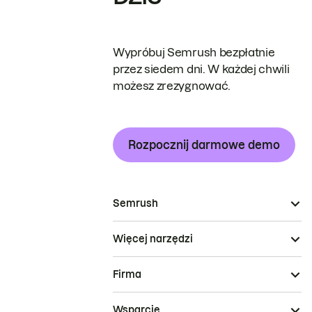
Wypróbuj Semrush bezpłatnie
przez siedem dni. W każdej chwili
możesz zrezygnować.
Rozpocznij darmowe demo
Semrush
Więcej narzędzi
Firma
Wsparcie