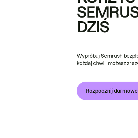
SEMRUS
DZIŚ
Wypróbuj Semrush bezpłat
każdej chwili możesz zre
Rozpocznij darmow