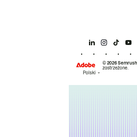
© 2026 Semrush
zastrzeżone.
Polski