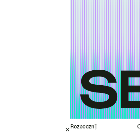
Rozpocznij
O