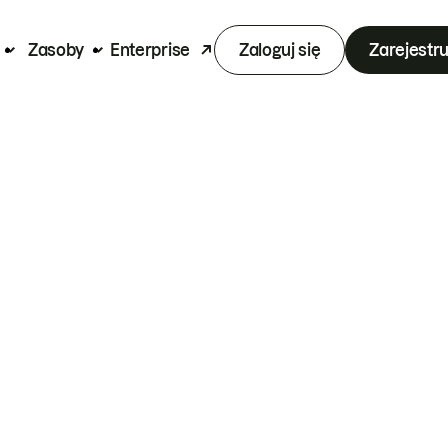
Zasoby
Enterprise
Zaloguj się
Zarejestru