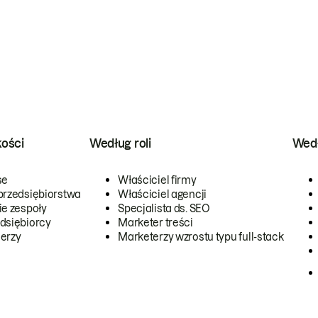
kości
Według roli
Wedł
se
Właściciel firmy
przedsiębiorstwa
Właściciel agencji
ie zespoły
Specjalista ds. SEO
dsiębiorcy
Marketer treści
erzy
Marketerzy wzrostu typu full-stack