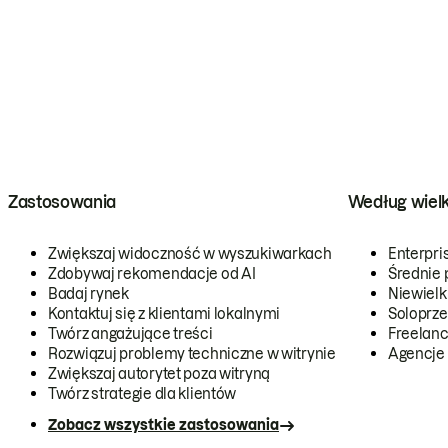
Zastosowania
Według wiel
Zwiększaj widoczność w wyszukiwarkach
Enterpri
Zdobywaj rekomendacje od AI
Średnie 
Badaj rynek
Niewielk
Kontaktuj się z klientami lokalnymi
Soloprze
Twórz angażujące treści
Freelanc
Rozwiązuj problemy techniczne w witrynie
Agencje
Zwiększaj autorytet poza witryną
Twórz strategie dla klientów
Zobacz wszystkie zastosowania