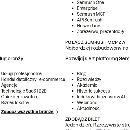
Semrush One
Enterprise
Semrush MCP
API Semrush
Nasze dane
Zarezerwuj prezentację
POŁĄCZ SEMRUSH MCP Z AI
Najbardziej rozbudowany na 
ug branży
Rozwijaj się z platformą Se
Usługi profesjonalne
Blog
Handel detaliczny i e-commerce
Baza wiedzy
Agencje
Akademia
Technologie SaaS i B2B
Historie sukcesu
Opieka zdrowotna
Indeks widoczności w AI
Biznes lokalny
Webinaria
Aktualności
Zobacz wszystkie branże
ZDOBĄDŹ BILET
Jeden dzień. Rzeczywiste str