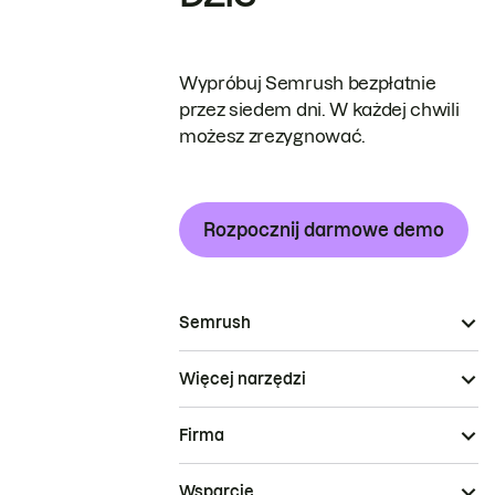
Wypróbuj Semrush bezpłatnie
przez siedem dni. W każdej chwili
możesz zrezygnować.
Rozpocznij darmowe demo
Semrush
Więcej narzędzi
Firma
Wsparcie