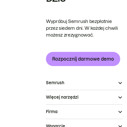
Wypróbuj Semrush bezpłatnie
przez siedem dni. W każdej chwili
możesz zrezygnować.
Rozpocznij darmowe demo
Semrush
Więcej narzędzi
Firma
Wsparcie