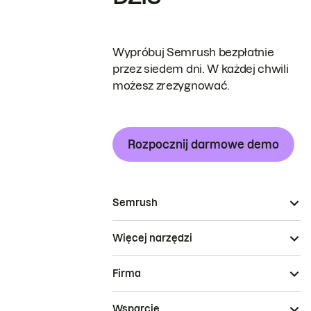
Wypróbuj Semrush bezpłatnie
przez siedem dni. W każdej chwili
możesz zrezygnować.
Rozpocznij darmowe demo
Semrush
Więcej narzędzi
Firma
Wsparcie