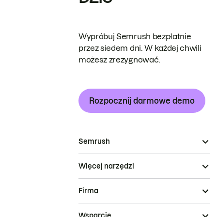
Wypróbuj Semrush bezpłatnie
przez siedem dni. W każdej chwili
możesz zrezygnować.
Rozpocznij darmowe demo
Semrush
Więcej narzędzi
Firma
Wsparcie