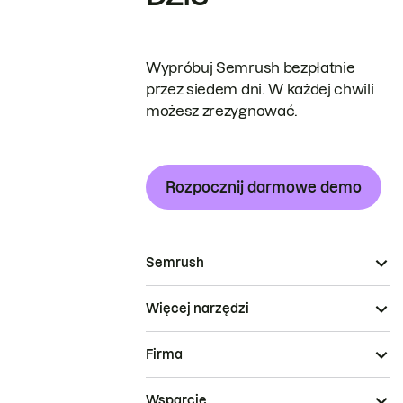
Wypróbuj Semrush bezpłatnie
przez siedem dni. W każdej chwili
możesz zrezygnować.
Rozpocznij darmowe demo
Semrush
Więcej narzędzi
Firma
Wsparcie