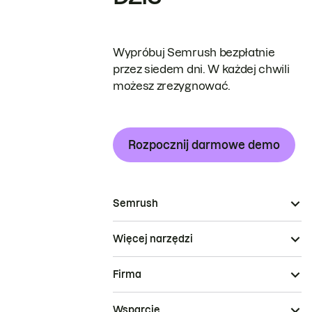
Wypróbuj Semrush bezpłatnie
przez siedem dni. W każdej chwili
możesz zrezygnować.
Rozpocznij darmowe demo
Semrush
Więcej narzędzi
Firma
Wsparcie