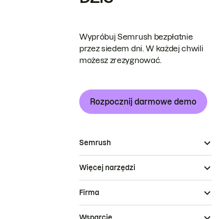
Wypróbuj Semrush bezpłatnie
przez siedem dni. W każdej chwili
możesz zrezygnować.
Rozpocznij darmowe demo
Semrush
Więcej narzędzi
Firma
Wsparcie