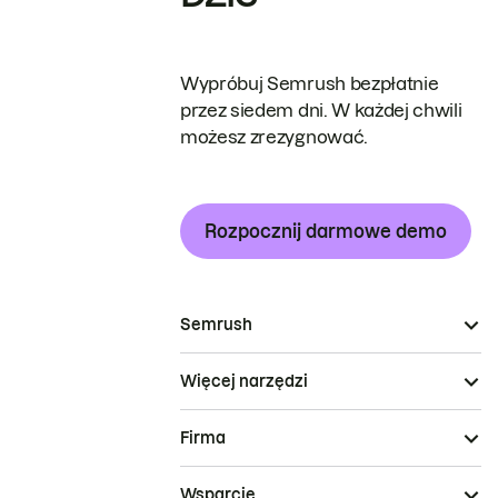
Wypróbuj Semrush bezpłatnie
przez siedem dni. W każdej chwili
możesz zrezygnować.
Rozpocznij darmowe demo
Semrush
Więcej narzędzi
Firma
Wsparcie