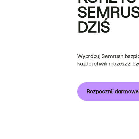
SEMRUS
DZIŚ
Wypróbuj Semrush bezpłat
każdej chwili możesz zre
Rozpocznij darmow