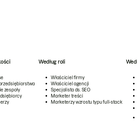
kości
Według roli
Wedł
se
Właściciel firmy
przedsiębiorstwa
Właściciel agencji
ie zespoły
Specjalista ds. SEO
dsiębiorcy
Marketer treści
erzy
Marketerzy wzrostu typu full-stack