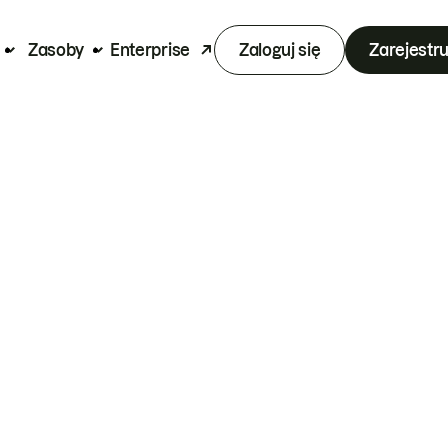
Zasoby
Enterprise
Zaloguj się
Zarejestru