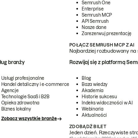
Semrush One
Enterprise
Semrush MCP
API Semrush
Nasze dane
Zarezerwuj prezentację
POŁĄCZ SEMRUSH MCP Z AI
Najbardziej rozbudowany na 
ug branży
Rozwijaj się z platformą Se
Usługi profesjonalne
Blog
Handel detaliczny i e-commerce
Baza wiedzy
Agencje
Akademia
Technologie SaaS i B2B
Historie sukcesu
Opieka zdrowotna
Indeks widoczności w AI
Biznes lokalny
Webinaria
Aktualności
Zobacz wszystkie branże
ZDOBĄDŹ BILET
Jeden dzień. Rzeczywiste str