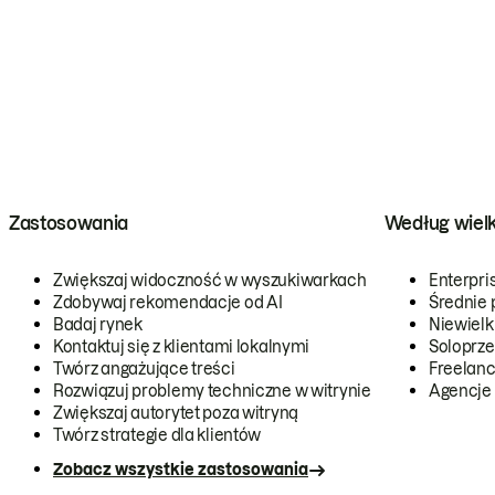
Zastosowania
Według wiel
Zwiększaj widoczność w wyszukiwarkach
Enterpri
Zdobywaj rekomendacje od AI
Średnie 
Badaj rynek
Niewielk
Kontaktuj się z klientami lokalnymi
Soloprze
Twórz angażujące treści
Freelanc
Rozwiązuj problemy techniczne w witrynie
Agencje
Zwiększaj autorytet poza witryną
Twórz strategie dla klientów
Zobacz wszystkie zastosowania