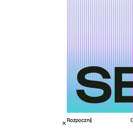
Rozpocznij
O