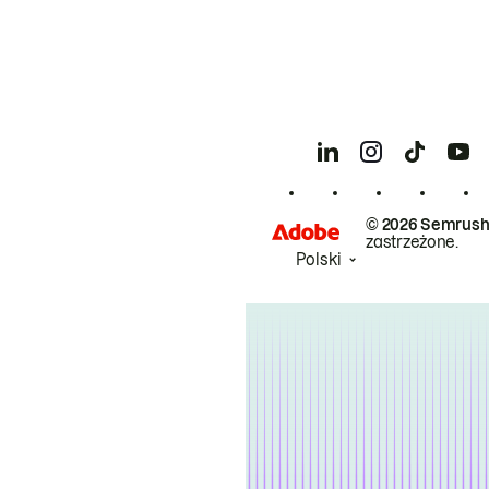
© 2026 Semrush
zastrzeżone.
Polski