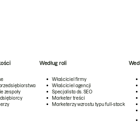
kości
Według roli
Wedł
se
Właściciel firmy
przedsiębiorstwa
Właściciel agencji
ie zespoły
Specjalista ds. SEO
dsiębiorcy
Marketer treści
erzy
Marketerzy wzrostu typu full-stack