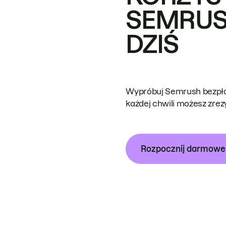
SEMRUS
DZIŚ
Wypróbuj Semrush bezpłat
każdej chwili możesz zre
Rozpocznij darmow