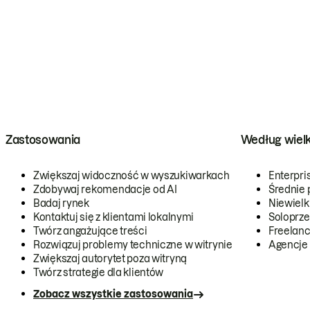
Zastosowania
Według wiel
Zwiększaj widoczność w wyszukiwarkach
Enterpri
Zdobywaj rekomendacje od AI
Średnie 
Badaj rynek
Niewielk
Kontaktuj się z klientami lokalnymi
Soloprze
Twórz angażujące treści
Freelanc
Rozwiązuj problemy techniczne w witrynie
Agencje
Zwiększaj autorytet poza witryną
Twórz strategie dla klientów
Zobacz wszystkie zastosowania