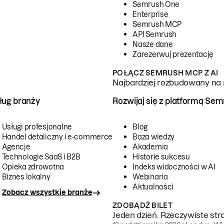
Semrush One
Enterprise
Semrush MCP
API Semrush
Nasze dane
Zarezerwuj prezentację
POŁĄCZ SEMRUSH MCP Z AI
Najbardziej rozbudowany na 
ug branży
Rozwijaj się z platformą Se
Usługi profesjonalne
Blog
Handel detaliczny i e-commerce
Baza wiedzy
Agencje
Akademia
Technologie SaaS i B2B
Historie sukcesu
Opieka zdrowotna
Indeks widoczności w AI
Biznes lokalny
Webinaria
Aktualności
Zobacz wszystkie branże
ZDOBĄDŹ BILET
Jeden dzień. Rzeczywiste str