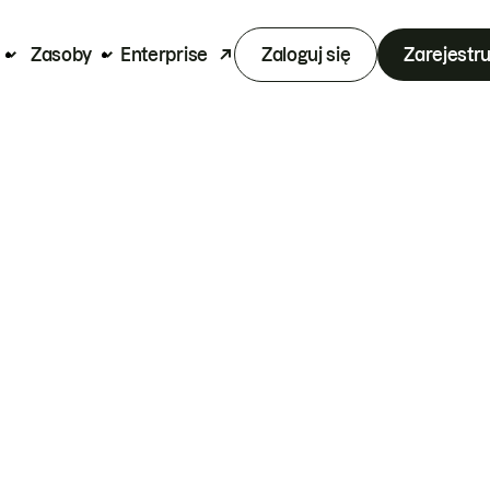
Zasoby
Enterprise
Zaloguj się
Zarejestru