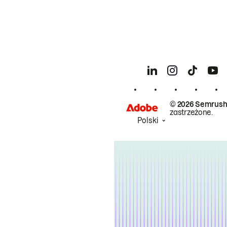
© 2026 Semrush
zastrzeżone.
Polski