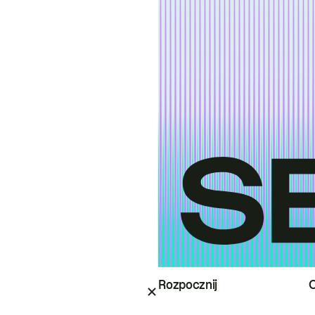
Rozpocznij
O