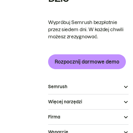
Wypróbuj Semrush bezpłatnie
przez siedem dni. W każdej chwili
możesz zrezygnować.
Rozpocznij darmowe demo
Semrush
Więcej narzędzi
Firma
Wsparcie