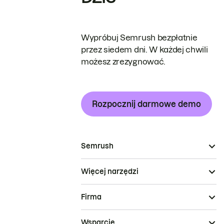
Wypróbuj Semrush bezpłatnie
przez siedem dni. W każdej chwili
możesz zrezygnować.
Rozpocznij darmowe demo
Semrush
Więcej narzędzi
Firma
Wsparcie