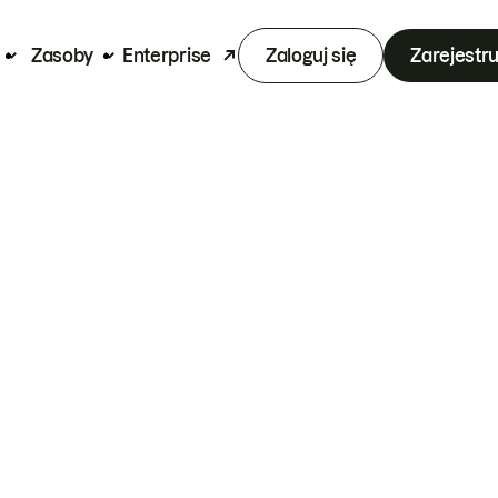
Zasoby
Enterprise
Zaloguj się
Zarejestru