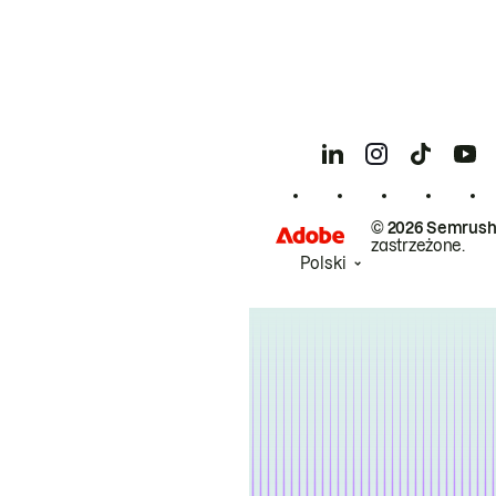
© 2026 Semrush
zastrzeżone.
Polski