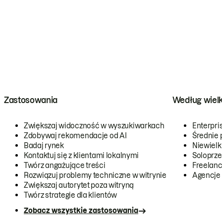
Zastosowania
Według wiel
Zwiększaj widoczność w wyszukiwarkach
Enterpri
Zdobywaj rekomendacje od AI
Średnie 
Badaj rynek
Niewielk
Kontaktuj się z klientami lokalnymi
Soloprze
Twórz angażujące treści
Freelanc
Rozwiązuj problemy techniczne w witrynie
Agencje
Zwiększaj autorytet poza witryną
Twórz strategie dla klientów
Zobacz wszystkie zastosowania