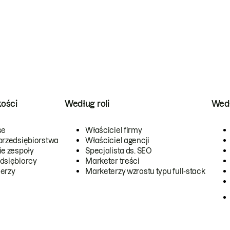
kości
Według roli
Wedł
se
Właściciel firmy
przedsiębiorstwa
Właściciel agencji
ie zespoły
Specjalista ds. SEO
dsiębiorcy
Marketer treści
erzy
Marketerzy wzrostu typu full-stack