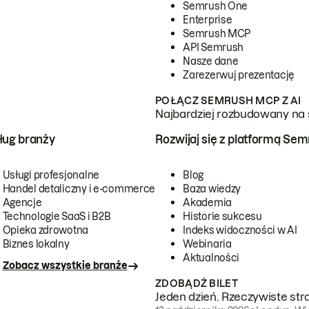
Semrush One
Enterprise
Semrush MCP
API Semrush
Nasze dane
Zarezerwuj prezentację
POŁĄCZ SEMRUSH MCP Z AI
Najbardziej rozbudowany na 
ug branży
Rozwijaj się z platformą Se
Usługi profesjonalne
Blog
Handel detaliczny i e-commerce
Baza wiedzy
Agencje
Akademia
Technologie SaaS i B2B
Historie sukcesu
Opieka zdrowotna
Indeks widoczności w AI
Biznes lokalny
Webinaria
Aktualności
Zobacz wszystkie branże
ZDOBĄDŹ BILET
Jeden dzień. Rzeczywiste str