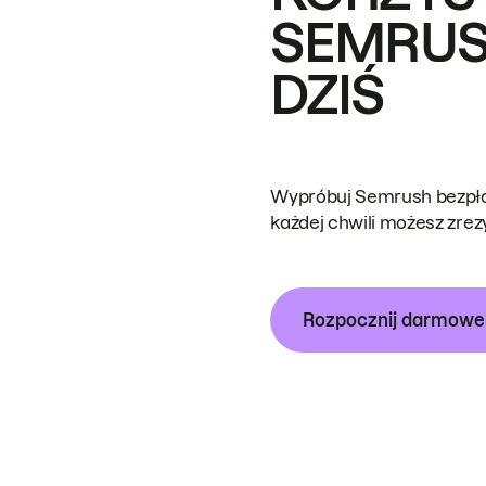
SEMRUS
DZIŚ
Wypróbuj Semrush bezpłat
każdej chwili możesz zre
Rozpocznij darmow