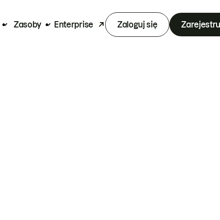
Zasoby
Enterprise
Zaloguj się
Zarejestru