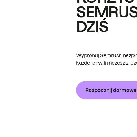
SEMRUS
DZIŚ
Wypróbuj Semrush bezpłat
każdej chwili możesz zre
Rozpocznij darmow