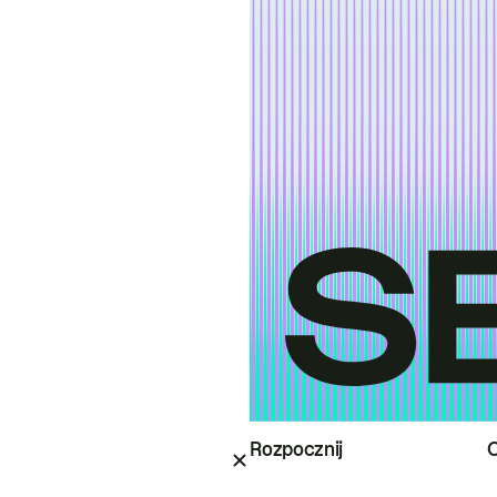
Rozpocznij
O