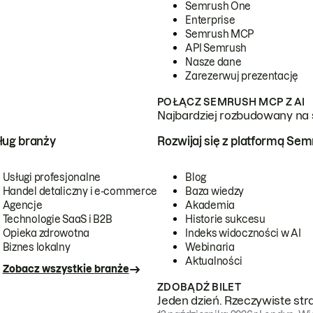
Semrush One
Enterprise
Semrush MCP
API Semrush
Nasze dane
Zarezerwuj prezentację
POŁĄCZ SEMRUSH MCP Z AI
Najbardziej rozbudowany na 
ug branży
Rozwijaj się z platformą Se
Usługi profesjonalne
Blog
Handel detaliczny i e-commerce
Baza wiedzy
Agencje
Akademia
Technologie SaaS i B2B
Historie sukcesu
Opieka zdrowotna
Indeks widoczności w AI
Biznes lokalny
Webinaria
Aktualności
Zobacz wszystkie branże
ZDOBĄDŹ BILET
Jeden dzień. Rzeczywiste str