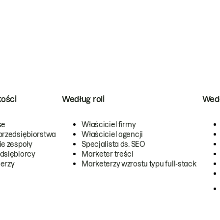
kości
Według roli
Wedł
se
Właściciel firmy
przedsiębiorstwa
Właściciel agencji
ie zespoły
Specjalista ds. SEO
dsiębiorcy
Marketer treści
erzy
Marketerzy wzrostu typu full-stack