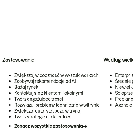
Zastosowania
Według wiel
Zwiększaj widoczność w wyszukiwarkach
Enterpri
Zdobywaj rekomendacje od AI
Średnie 
Badaj rynek
Niewielk
Kontaktuj się z klientami lokalnymi
Soloprze
Twórz angażujące treści
Freelanc
Rozwiązuj problemy techniczne w witrynie
Agencje
Zwiększaj autorytet poza witryną
Twórz strategie dla klientów
Zobacz wszystkie zastosowania