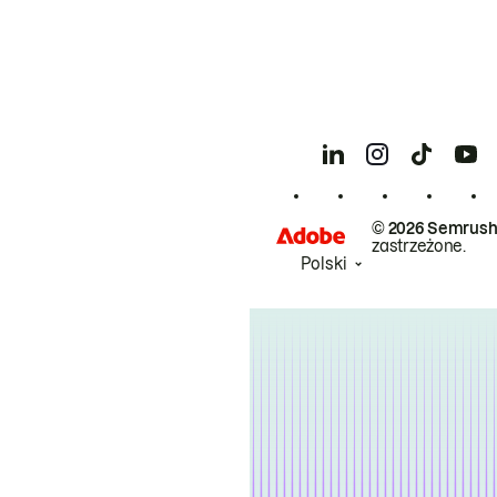
© 2026 Semrush
zastrzeżone.
Polski