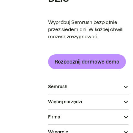
Wypróbuj Semrush bezpłatnie
przez siedem dni. W każdej chwili
możesz zrezygnować.
Rozpocznij darmowe demo
Semrush
Więcej narzędzi
Firma
Wsparcie