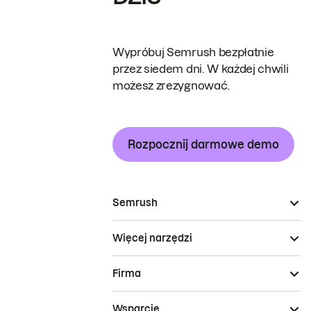
Wypróbuj Semrush bezpłatnie
przez siedem dni. W każdej chwili
możesz zrezygnować.
Rozpocznij darmowe demo
Semrush
Więcej narzędzi
Firma
Wsparcie