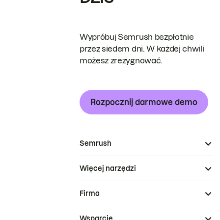
Wypróbuj Semrush bezpłatnie
przez siedem dni. W każdej chwili
możesz zrezygnować.
Rozpocznij darmowe demo
Semrush
Więcej narzędzi
Firma
Wsparcie