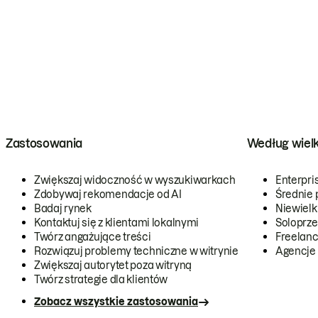
Zastosowania
Według wiel
Zwiększaj widoczność w wyszukiwarkach
Enterpri
Zdobywaj rekomendacje od AI
Średnie 
Badaj rynek
Niewielk
Kontaktuj się z klientami lokalnymi
Soloprze
Twórz angażujące treści
Freelanc
Rozwiązuj problemy techniczne w witrynie
Agencje
Zwiększaj autorytet poza witryną
Twórz strategie dla klientów
Zobacz wszystkie zastosowania