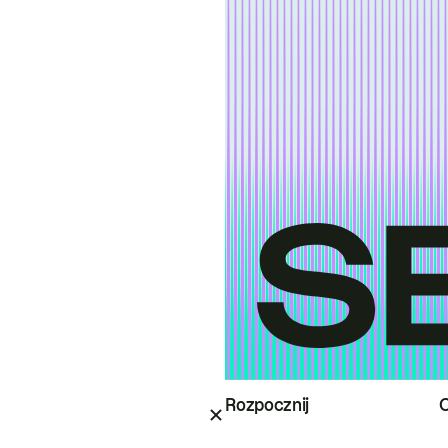
Rozpocznij
O