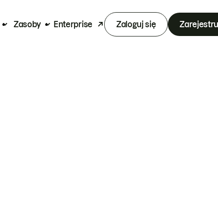
Zasoby
Enterprise
Zaloguj się
Zarejestru