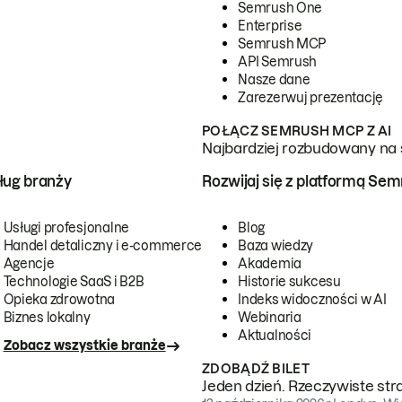
Semrush One
Enterprise
Semrush MCP
API Semrush
Nasze dane
Zarezerwuj prezentację
POŁĄCZ SEMRUSH MCP Z AI
Najbardziej rozbudowany na 
ug branży
Rozwijaj się z platformą Se
Usługi profesjonalne
Blog
Handel detaliczny i e-commerce
Baza wiedzy
Agencje
Akademia
Technologie SaaS i B2B
Historie sukcesu
Opieka zdrowotna
Indeks widoczności w AI
Biznes lokalny
Webinaria
Aktualności
Zobacz wszystkie branże
ZDOBĄDŹ BILET
Jeden dzień. Rzeczywiste str