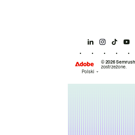
© 2026 Semrush
zastrzeżone.
Polski