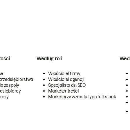
kości
Według roli
Wedł
se
Właściciel firmy
przedsiębiorstwa
Właściciel agencji
ie zespoły
Specjalista ds. SEO
dsiębiorcy
Marketer treści
erzy
Marketerzy wzrostu typu full-stack