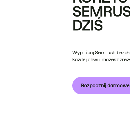
SEMRUS
DZIŚ
Wypróbuj Semrush bezpłat
każdej chwili możesz zre
Rozpocznij darmow