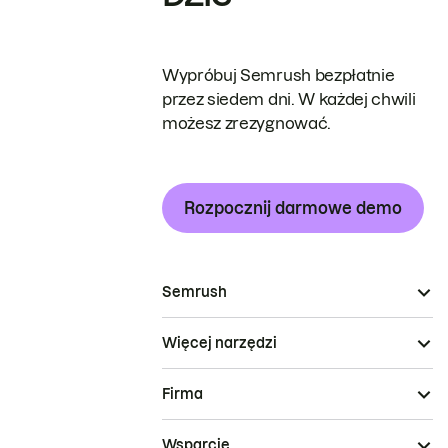
Wypróbuj Semrush bezpłatnie
przez siedem dni. W każdej chwili
możesz zrezygnować.
Rozpocznij darmowe demo
Semrush
Więcej narzędzi
Firma
Wsparcie