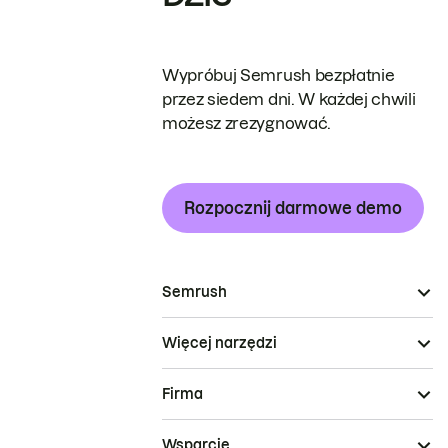
Wypróbuj Semrush bezpłatnie
przez siedem dni. W każdej chwili
możesz zrezygnować.
Rozpocznij darmowe demo
Semrush
Więcej narzędzi
Firma
Wsparcie