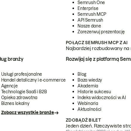
Semrush One
Enterprise
Semrush MCP
API Semrush
Nasze dane
Zarezerwuj prezentację
POŁĄCZ SEMRUSH MCP Z AI
Najbardziej rozbudowany na 
ug branży
Rozwijaj się z platformą Se
Usługi profesjonalne
Blog
Handel detaliczny i e-commerce
Baza wiedzy
Agencje
Akademia
Technologie SaaS i B2B
Historie sukcesu
Opieka zdrowotna
Indeks widoczności w AI
Biznes lokalny
Webinaria
Aktualności
Zobacz wszystkie branże
ZDOBĄDŹ BILET
Jeden dzień. Rzeczywiste str