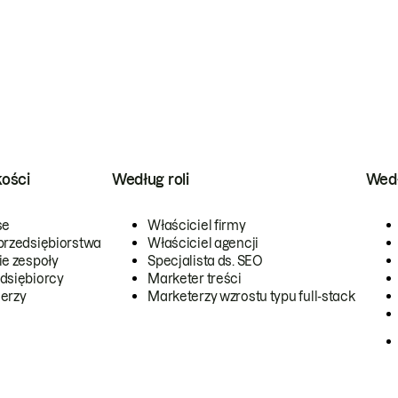
kości
Według roli
Wedł
se
Właściciel firmy
przedsiębiorstwa
Właściciel agencji
ie zespoły
Specjalista ds. SEO
dsiębiorcy
Marketer treści
erzy
Marketerzy wzrostu typu full-stack