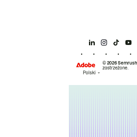
© 2026 Semrush
zastrzeżone.
Polski