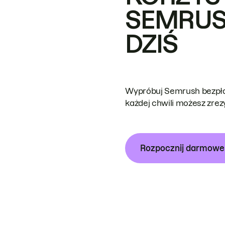
SEMRUS
DZIŚ
Wypróbuj Semrush bezpłat
każdej chwili możesz zre
Rozpocznij darmow