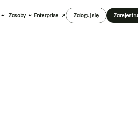
Zasoby
Enterprise
Zaloguj się
Zarejestru