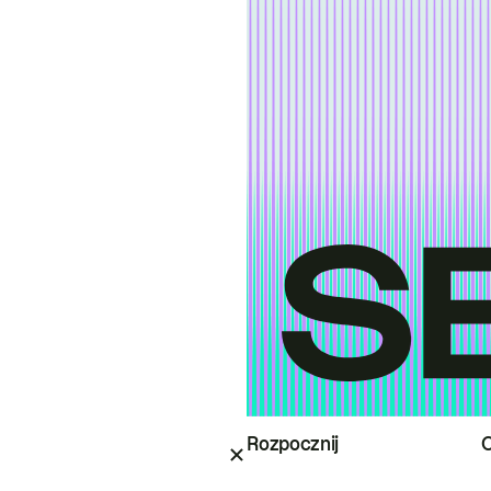
Rozpocznij
O