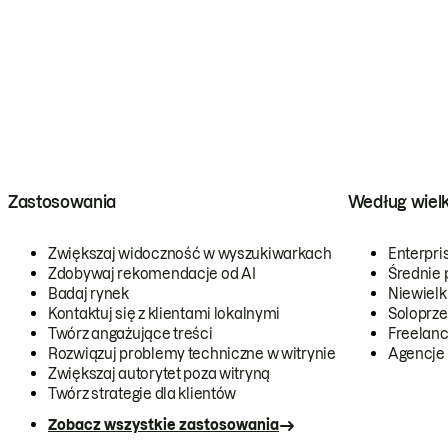
Zastosowania
Według wiel
Zwiększaj widoczność w wyszukiwarkach
Enterpri
Zdobywaj rekomendacje od AI
Średnie 
Badaj rynek
Niewielk
Kontaktuj się z klientami lokalnymi
Soloprze
Twórz angażujące treści
Freelanc
Rozwiązuj problemy techniczne w witrynie
Agencje
Zwiększaj autorytet poza witryną
Twórz strategie dla klientów
Zobacz wszystkie zastosowania