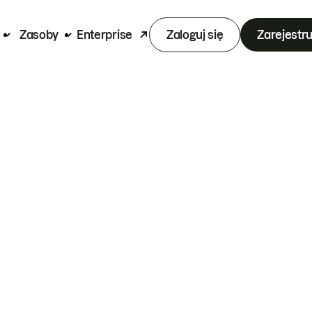
Zasoby
Enterprise
Zaloguj się
Zarejestru