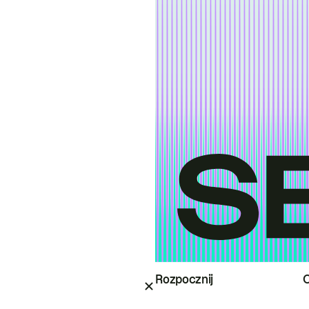
Rozpocznij
O