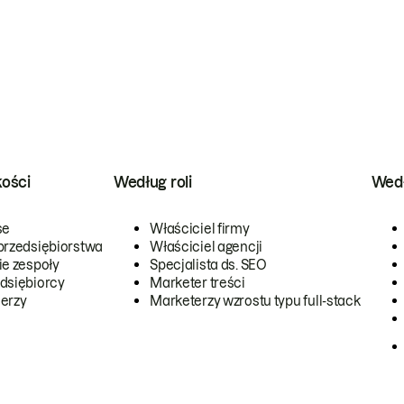
kości
Według roli
Wedł
se
Właściciel firmy
przedsiębiorstwa
Właściciel agencji
ie zespoły
Specjalista ds. SEO
dsiębiorcy
Marketer treści
erzy
Marketerzy wzrostu typu full-stack