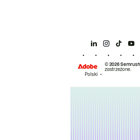
© 2026 Semrush
zastrzeżone.
Polski