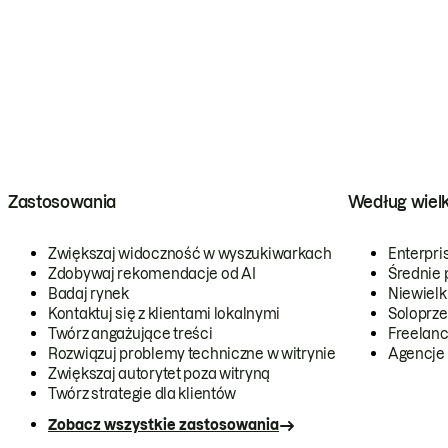
Zastosowania
Według wiel
Zwiększaj widoczność w wyszukiwarkach
Enterpri
Zdobywaj rekomendacje od AI
Średnie 
Badaj rynek
Niewielk
Kontaktuj się z klientami lokalnymi
Soloprze
Twórz angażujące treści
Freelanc
Rozwiązuj problemy techniczne w witrynie
Agencje
Zwiększaj autorytet poza witryną
Twórz strategie dla klientów
Zobacz wszystkie zastosowania