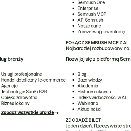
Semrush One
Enterprise
Semrush MCP
API Semrush
Nasze dane
Zarezerwuj prezentację
POŁĄCZ SEMRUSH MCP Z AI
Najbardziej rozbudowany na 
ug branży
Rozwijaj się z platformą Se
Usługi profesjonalne
Blog
Handel detaliczny i e-commerce
Baza wiedzy
Agencje
Akademia
Technologie SaaS i B2B
Historie sukcesu
Opieka zdrowotna
Indeks widoczności w AI
Biznes lokalny
Webinaria
Aktualności
Zobacz wszystkie branże
ZDOBĄDŹ BILET
Jeden dzień. Rzeczywiste str