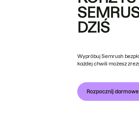
SEMRUS
DZIŚ
Wypróbuj Semrush bezpłat
każdej chwili możesz zre
Rozpocznij darmow