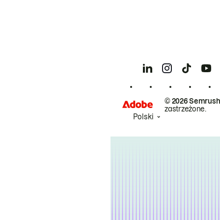
© 2026 Semrush
zastrzeżone.
Polski