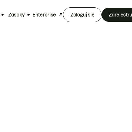
Zasoby
Enterprise
Zaloguj się
Zarejestru