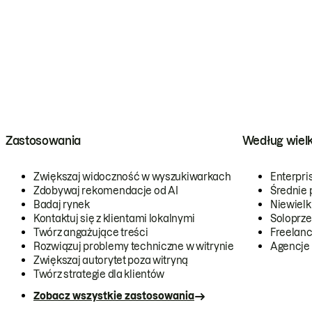
Zastosowania
Według wiel
Zwiększaj widoczność w wyszukiwarkach
Enterpri
Zdobywaj rekomendacje od AI
Średnie 
Badaj rynek
Niewielk
Kontaktuj się z klientami lokalnymi
Soloprze
Twórz angażujące treści
Freelanc
Rozwiązuj problemy techniczne w witrynie
Agencje
Zwiększaj autorytet poza witryną
Twórz strategie dla klientów
Zobacz wszystkie zastosowania