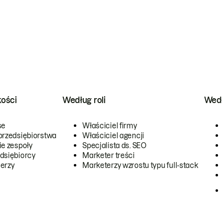
kości
Według roli
Wedł
se
Właściciel firmy
przedsiębiorstwa
Właściciel agencji
ie zespoły
Specjalista ds. SEO
dsiębiorcy
Marketer treści
erzy
Marketerzy wzrostu typu full-stack