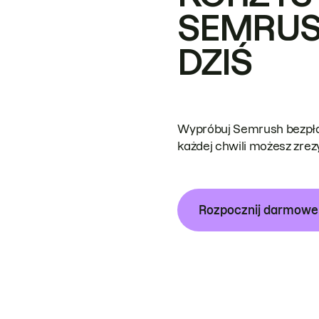
SEMRUS
DZIŚ
Wypróbuj Semrush bezpłat
każdej chwili możesz zre
Rozpocznij darmow