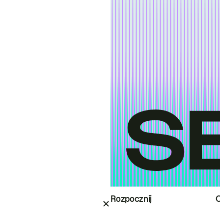
Rozpocznij
O