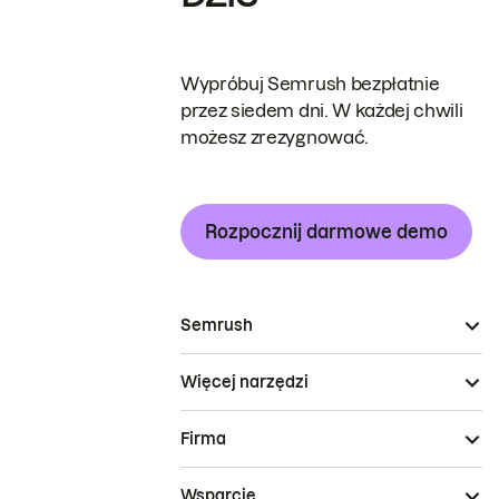
Wypróbuj Semrush bezpłatnie
przez siedem dni. W każdej chwili
możesz zrezygnować.
Rozpocznij darmowe demo
Semrush
Więcej narzędzi
Firma
Wsparcie