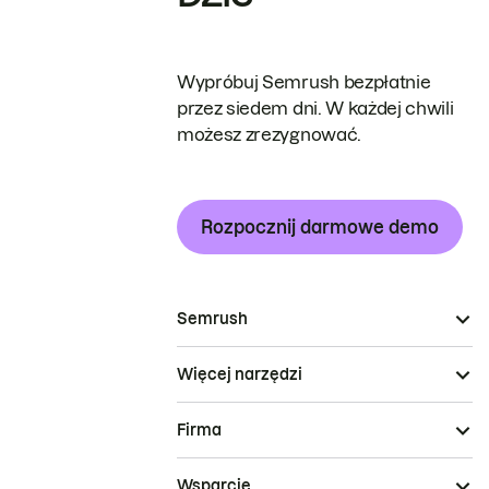
Wypróbuj Semrush bezpłatnie
przez siedem dni. W każdej chwili
możesz zrezygnować.
Rozpocznij darmowe demo
Semrush
Więcej narzędzi
Firma
Wsparcie