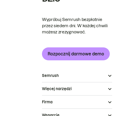
Wypróbuj Semrush bezpłatnie
przez siedem dni. W każdej chwili
możesz zrezygnować.
Rozpocznij darmowe demo
Semrush
Więcej narzędzi
Firma
Wsparcie