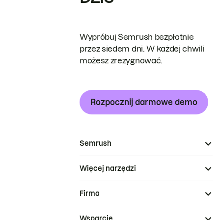
Wypróbuj Semrush bezpłatnie
przez siedem dni. W każdej chwili
możesz zrezygnować.
Rozpocznij darmowe demo
Semrush
Więcej narzędzi
Firma
Wsparcie