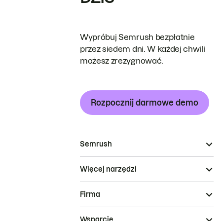
Wypróbuj Semrush bezpłatnie
przez siedem dni. W każdej chwili
możesz zrezygnować.
Rozpocznij darmowe demo
Semrush
Więcej narzędzi
Firma
Wsparcie