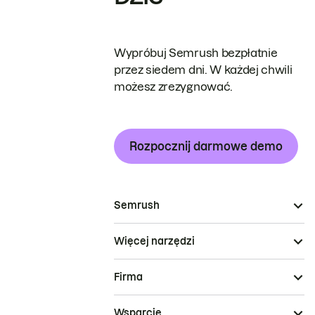
Wypróbuj Semrush bezpłatnie
przez siedem dni. W każdej chwili
możesz zrezygnować.
Rozpocznij darmowe demo
Semrush
Więcej narzędzi
Firma
Wsparcie