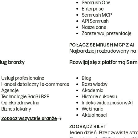
Semrush One
Enterprise
Semrush MCP
API Semrush
Nasze dane
Zarezerwuj prezentację
POŁĄCZ SEMRUSH MCP Z AI
Najbardziej rozbudowany na 
ug branży
Rozwijaj się z platformą Se
Usługi profesjonalne
Blog
Handel detaliczny i e-commerce
Baza wiedzy
Agencje
Akademia
Technologie SaaS i B2B
Historie sukcesu
Opieka zdrowotna
Indeks widoczności w AI
Biznes lokalny
Webinaria
Aktualności
Zobacz wszystkie branże
ZDOBĄDŹ BILET
Jeden dzień. Rzeczywiste str