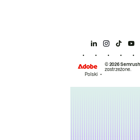
© 2026 Semrush
zastrzeżone.
Polski