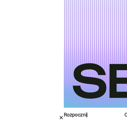
Rozpocznij
O