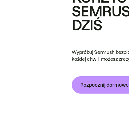
SEMRUS
DZIŚ
Wypróbuj Semrush bezpłat
każdej chwili możesz zre
Rozpocznij darmow