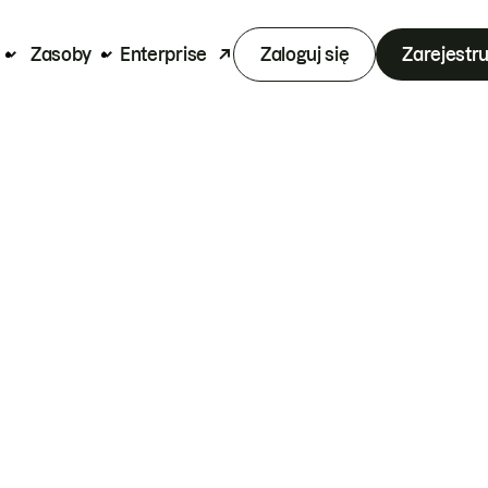
Zasoby
Enterprise
Zaloguj się
Zarejestru