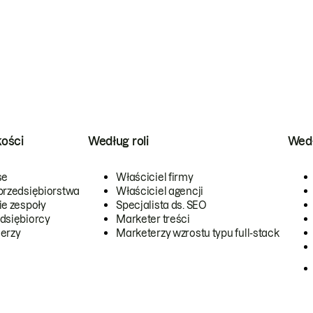
kości
Według roli
Wedł
se
Właściciel firmy
przedsiębiorstwa
Właściciel agencji
ie zespoły
Specjalista ds. SEO
dsiębiorcy
Marketer treści
erzy
Marketerzy wzrostu typu full-stack