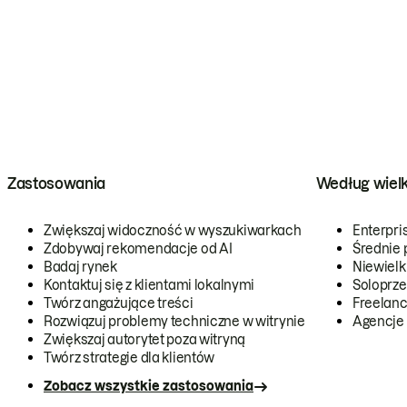
Zastosowania
Według wiel
Zwiększaj widoczność w wyszukiwarkach
Enterpri
Zdobywaj rekomendacje od AI
Średnie 
Badaj rynek
Niewielk
Kontaktuj się z klientami lokalnymi
Soloprze
Twórz angażujące treści
Freelanc
Rozwiązuj problemy techniczne w witrynie
Agencje
Zwiększaj autorytet poza witryną
Twórz strategie dla klientów
Zobacz wszystkie zastosowania