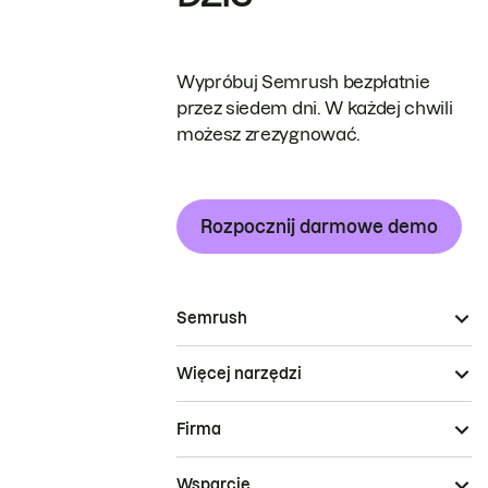
Wypróbuj Semrush bezpłatnie
przez siedem dni. W każdej chwili
możesz zrezygnować.
Rozpocznij darmowe demo
Semrush
Więcej narzędzi
Firma
Wsparcie