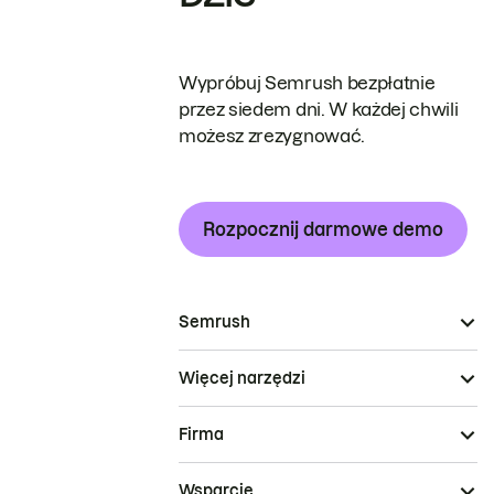
Wypróbuj Semrush bezpłatnie
przez siedem dni. W każdej chwili
możesz zrezygnować.
Rozpocznij darmowe demo
Semrush
Więcej narzędzi
Firma
Wsparcie