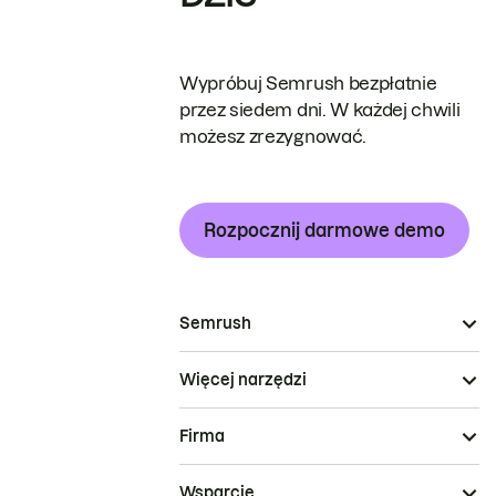
Wypróbuj Semrush bezpłatnie
przez siedem dni. W każdej chwili
możesz zrezygnować.
Rozpocznij darmowe demo
Semrush
Więcej narzędzi
Firma
Wsparcie