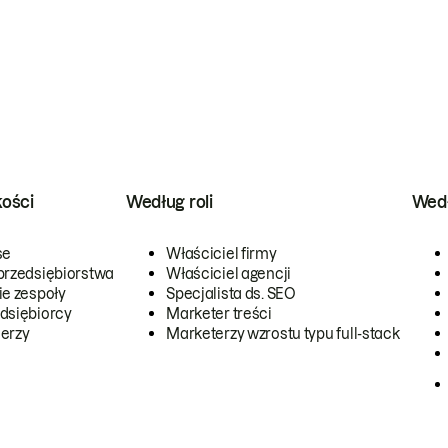
kości
Według roli
Wedł
se
Właściciel firmy
przedsiębiorstwa
Właściciel agencji
ie zespoły
Specjalista ds. SEO
dsiębiorcy
Marketer treści
erzy
Marketerzy wzrostu typu full-stack