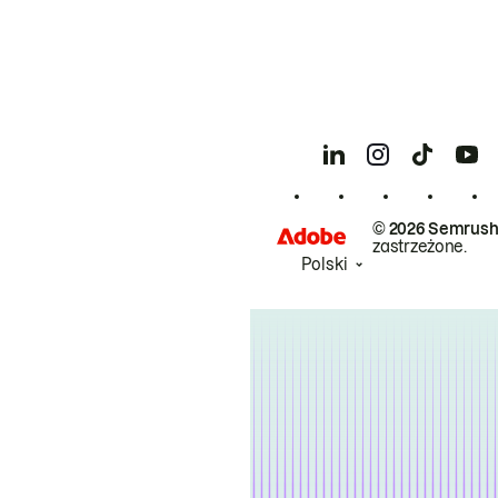
© 2026 Semrush
zastrzeżone.
Polski