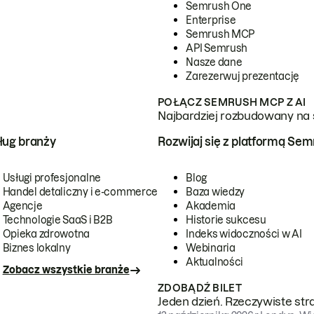
Semrush One
Enterprise
Semrush MCP
API Semrush
Nasze dane
Zarezerwuj prezentację
POŁĄCZ SEMRUSH MCP Z AI
Najbardziej rozbudowany na 
ug branży
Rozwijaj się z platformą Se
Usługi profesjonalne
Blog
Handel detaliczny i e-commerce
Baza wiedzy
Agencje
Akademia
Technologie SaaS i B2B
Historie sukcesu
Opieka zdrowotna
Indeks widoczności w AI
Biznes lokalny
Webinaria
Aktualności
Zobacz wszystkie branże
ZDOBĄDŹ BILET
Jeden dzień. Rzeczywiste str