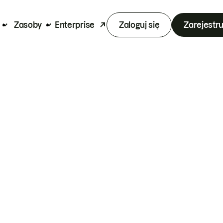
Zasoby
Enterprise
Zaloguj się
Zarejestru