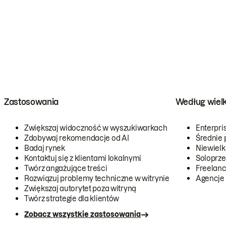
Zastosowania
Według wiel
Zwiększaj widoczność w wyszukiwarkach
Enterpri
Zdobywaj rekomendacje od AI
Średnie 
Badaj rynek
Niewielk
Kontaktuj się z klientami lokalnymi
Soloprze
Twórz angażujące treści
Freelanc
Rozwiązuj problemy techniczne w witrynie
Agencje
Zwiększaj autorytet poza witryną
Twórz strategie dla klientów
Zobacz wszystkie zastosowania