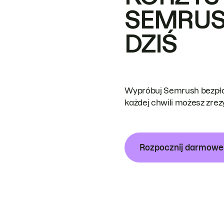
SEMRUS
DZIŚ
Wypróbuj Semrush bezpłat
każdej chwili możesz zre
Rozpocznij darmow