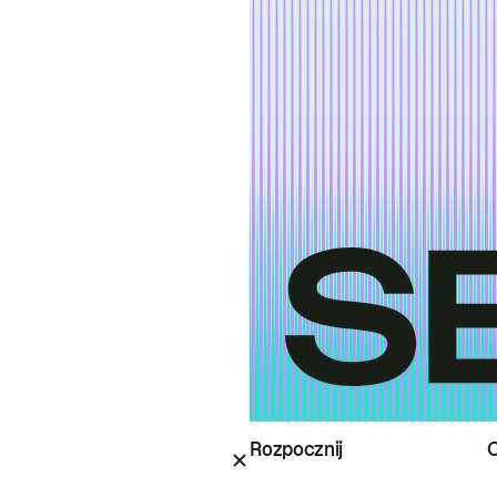
Rozpocznij
O