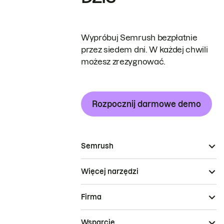
Wypróbuj Semrush bezpłatnie
przez siedem dni. W każdej chwili
możesz zrezygnować.
Rozpocznij darmowe demo
Semrush
Więcej narzędzi
Firma
Wsparcie