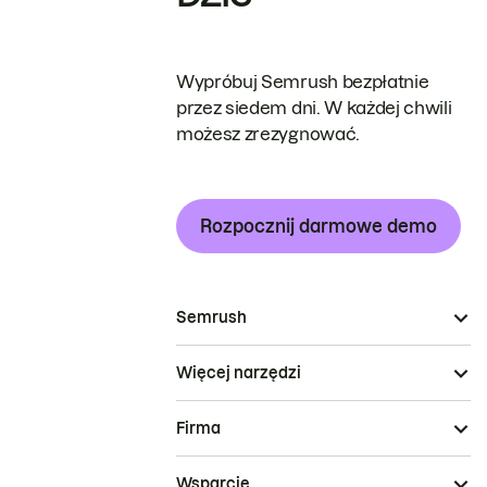
Wypróbuj Semrush bezpłatnie
przez siedem dni. W każdej chwili
możesz zrezygnować.
Rozpocznij darmowe demo
Semrush
Więcej narzędzi
Firma
Wsparcie