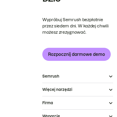
Wypróbuj Semrush bezpłatnie
przez siedem dni. W każdej chwili
możesz zrezygnować.
Rozpocznij darmowe demo
Semrush
Więcej narzędzi
Firma
Wsparcie