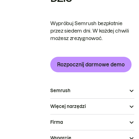
Wypróbuj Semrush bezpłatnie
przez siedem dni. W każdej chwili
możesz zrezygnować.
Rozpocznij darmowe demo
Semrush
Więcej narzędzi
Firma
Wsparcie