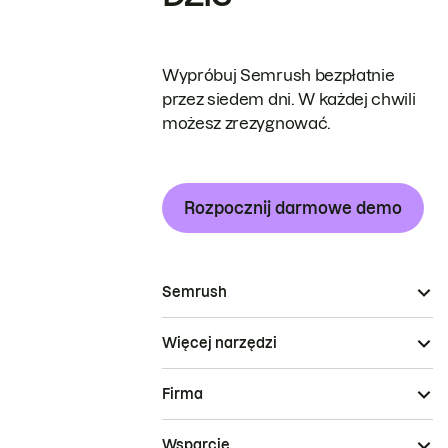
Wypróbuj Semrush bezpłatnie
przez siedem dni. W każdej chwili
możesz zrezygnować.
Rozpocznij darmowe demo
Semrush
Więcej narzędzi
Firma
Wsparcie