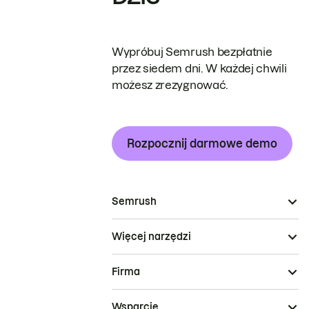
Wypróbuj Semrush bezpłatnie
przez siedem dni. W każdej chwili
możesz zrezygnować.
Rozpocznij darmowe demo
Semrush
Więcej narzędzi
Firma
Wsparcie