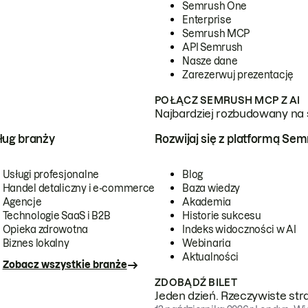
Semrush One
Enterprise
Semrush MCP
API Semrush
Nasze dane
Zarezerwuj prezentację
POŁĄCZ SEMRUSH MCP Z AI
Najbardziej rozbudowany na 
ug branży
Rozwijaj się z platformą Se
Usługi profesjonalne
Blog
Handel detaliczny i e-commerce
Baza wiedzy
Agencje
Akademia
Technologie SaaS i B2B
Historie sukcesu
Opieka zdrowotna
Indeks widoczności w AI
Biznes lokalny
Webinaria
Aktualności
Zobacz wszystkie branże
ZDOBĄDŹ BILET
Jeden dzień. Rzeczywiste str