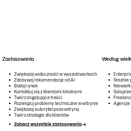
Zastosowania
Według wiel
Zwiększaj widoczność w wyszukiwarkach
Enterpri
Zdobywaj rekomendacje od AI
Średnie 
Badaj rynek
Niewielk
Kontaktuj się z klientami lokalnymi
Soloprze
Twórz angażujące treści
Freelanc
Rozwiązuj problemy techniczne w witrynie
Agencje
Zwiększaj autorytet poza witryną
Twórz strategie dla klientów
Zobacz wszystkie zastosowania