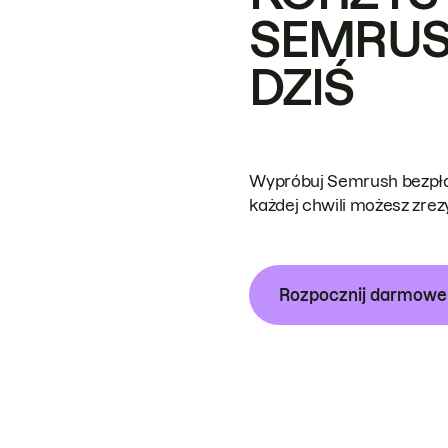
SEMRUS
DZIŚ
Wypróbuj Semrush bezpłat
każdej chwili możesz zre
Rozpocznij darmow