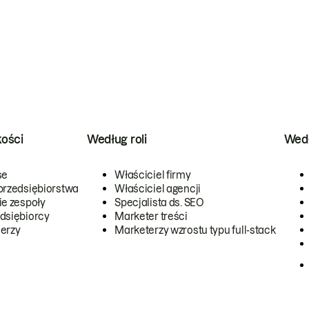
kości
Według roli
Wedł
se
Właściciel firmy
przedsiębiorstwa
Właściciel agencji
ie zespoły
Specjalista ds. SEO
dsiębiorcy
Marketer treści
erzy
Marketerzy wzrostu typu full-stack