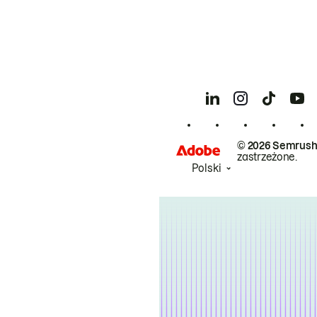
© 2026 Semrush
zastrzeżone.
Polski