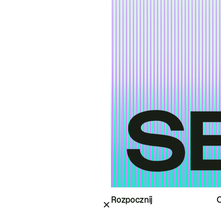
Rozpocznij
O