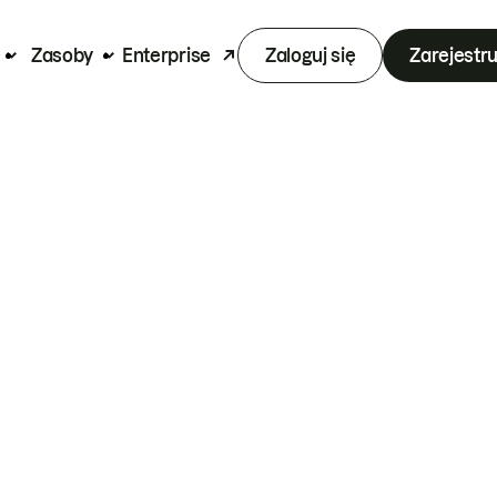
Zasoby
Enterprise
Zaloguj się
Zarejestru