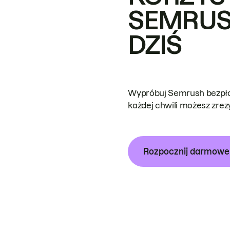
SEMRUS
DZIŚ
Wypróbuj Semrush bezpłat
każdej chwili możesz zre
Rozpocznij darmow