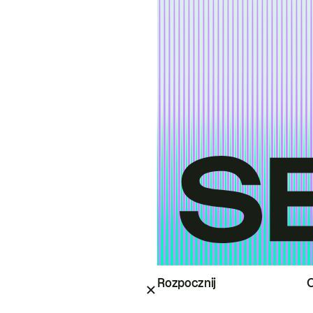
Rozpocznij
O