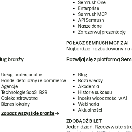
Semrush One
Enterprise
Semrush MCP
API Semrush
Nasze dane
Zarezerwuj prezentację
POŁĄCZ SEMRUSH MCP Z AI
Najbardziej rozbudowany na 
ug branży
Rozwijaj się z platformą Se
Usługi profesjonalne
Blog
Handel detaliczny i e-commerce
Baza wiedzy
Agencje
Akademia
Technologie SaaS i B2B
Historie sukcesu
Opieka zdrowotna
Indeks widoczności w AI
Biznes lokalny
Webinaria
Aktualności
Zobacz wszystkie branże
ZDOBĄDŹ BILET
Jeden dzień. Rzeczywiste str