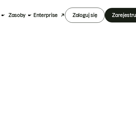
Zasoby
Enterprise
Zaloguj się
Zarejestru