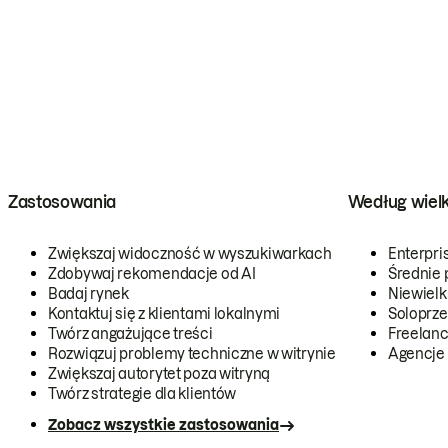
Zastosowania
Według wiel
Zwiększaj widoczność w wyszukiwarkach
Enterpri
Zdobywaj rekomendacje od AI
Średnie 
Badaj rynek
Niewielk
Kontaktuj się z klientami lokalnymi
Soloprze
Twórz angażujące treści
Freelanc
Rozwiązuj problemy techniczne w witrynie
Agencje
Zwiększaj autorytet poza witryną
Twórz strategie dla klientów
Zobacz wszystkie zastosowania