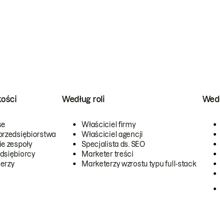
kości
Według roli
Wedł
se
Właściciel firmy
przedsiębiorstwa
Właściciel agencji
ie zespoły
Specjalista ds. SEO
dsiębiorcy
Marketer treści
erzy
Marketerzy wzrostu typu full-stack