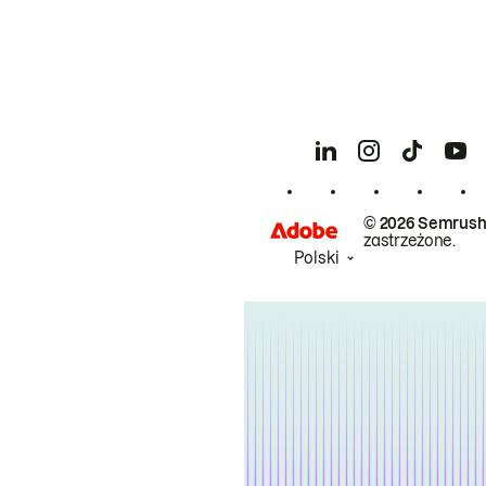
© 2026 Semrush
zastrzeżone.
Polski