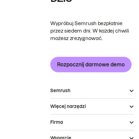
Wypróbuj Semrush bezpłatnie
przez siedem dni. W każdej chwili
możesz zrezygnować.
Rozpocznij darmowe demo
Semrush
Więcej narzędzi
Firma
Wsparcie