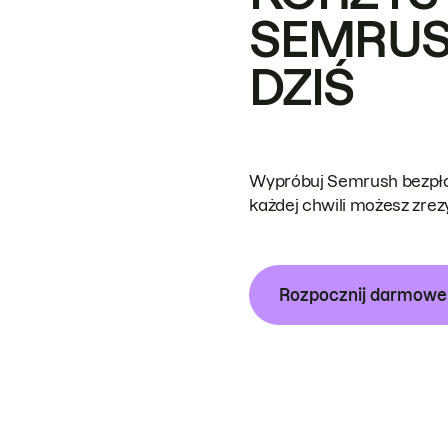
SEMRUS
DZIŚ
Wypróbuj Semrush bezpłat
każdej chwili możesz zre
Rozpocznij darmow