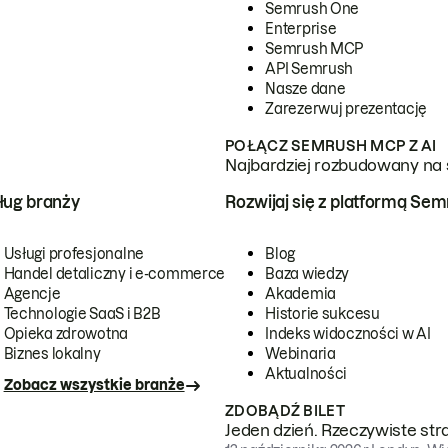
Semrush One
Enterprise
Semrush MCP
API Semrush
Nasze dane
Zarezerwuj prezentację
POŁĄCZ SEMRUSH MCP Z AI
Najbardziej rozbudowany na 
ug branży
Rozwijaj się z platformą Se
Usługi profesjonalne
Blog
Handel detaliczny i e-commerce
Baza wiedzy
Agencje
Akademia
Technologie SaaS i B2B
Historie sukcesu
Opieka zdrowotna
Indeks widoczności w AI
Biznes lokalny
Webinaria
Aktualności
Zobacz wszystkie branże
ZDOBĄDŹ BILET
Jeden dzień. Rzeczywiste str