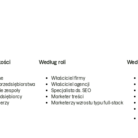
kości
Według roli
Wedł
se
Właściciel firmy
przedsiębiorstwa
Właściciel agencji
ie zespoły
Specjalista ds. SEO
dsiębiorcy
Marketer treści
erzy
Marketerzy wzrostu typu full-stack