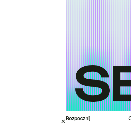
Rozpocznij
O