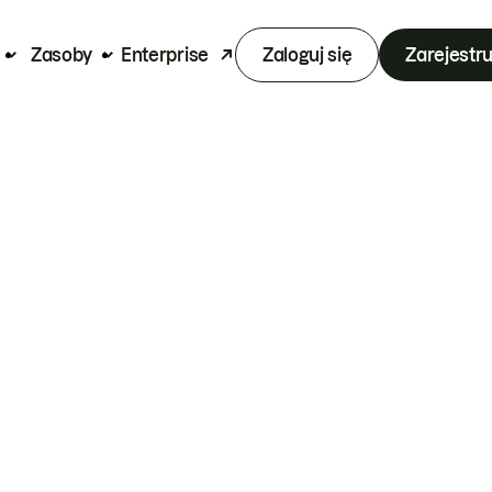
Zasoby
Enterprise
Zaloguj się
Zarejestru