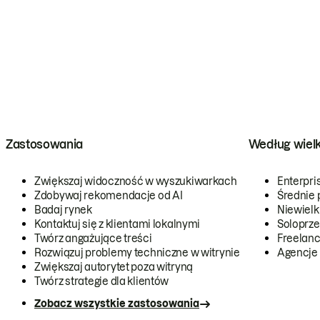
Zastosowania
Według wiel
Zwiększaj widoczność w wyszukiwarkach
Enterpri
Zdobywaj rekomendacje od AI
Średnie 
Badaj rynek
Niewielk
Kontaktuj się z klientami lokalnymi
Soloprze
Twórz angażujące treści
Freelanc
Rozwiązuj problemy techniczne w witrynie
Agencje
Zwiększaj autorytet poza witryną
Twórz strategie dla klientów
Zobacz wszystkie zastosowania