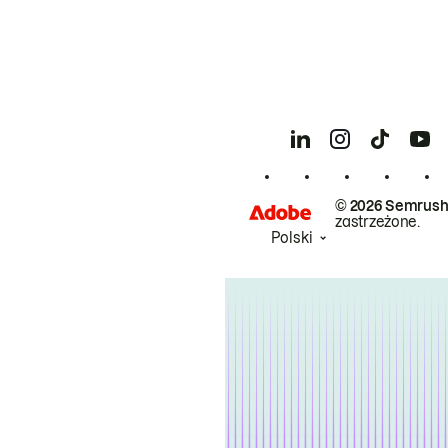
© 2026 Semrush
zastrzeżone.
Polski